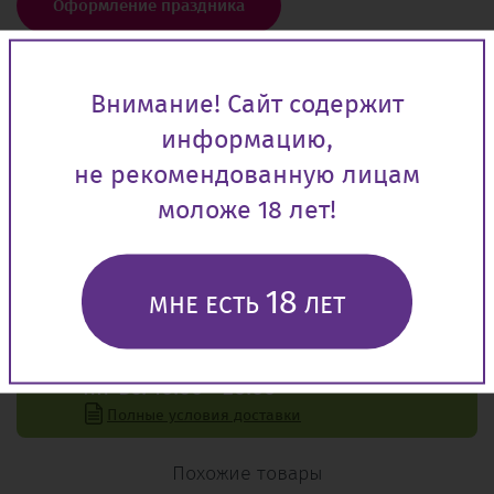
Оформление праздника
Внимание! Сайт содержит
СЕРТИФИКАТЫ НА ПРОДУКЦИЮ
информацию,
не рекомендованную лицам
ТОВАР ПРОВЕРЕН И СЕРТИФИЦИРОВАН
моложе 18 лет!
для использования на территории РФ
(ГОСТ Р 51270–99)
18
МНЕ ЕСТЬ
ЛЕТ
Бесплатная доставка по городу от
2000
руб.
пн-вс: 10.00 - 20.00
Полные условия доставки
Похожие товары