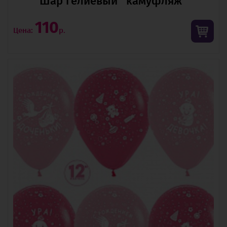
Шар гелиевый "камуфляж"
110
Цена:
р.