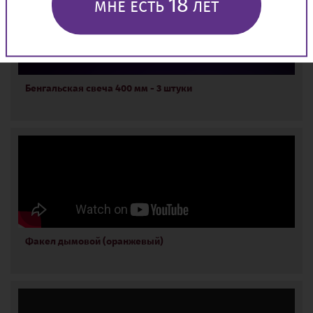
18
МНЕ ЕСТЬ
ЛЕТ
Бенгальская свеча 400 мм - 3 штуки
Факел дымовой (оранжевый)