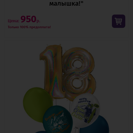
малышка!"
950
Цена:
р.
Только 100% предоплата!