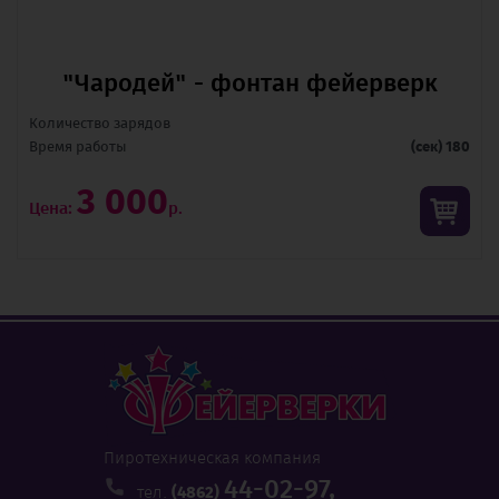
"Чародей" - фонтан фейерверк
Количество зарядов
Время pаботы
(сек) 180
3 000
Цена:
р.
Пиротехническая компания
44-02-97,
тел.
(4862)