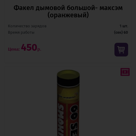
Факел дымовой большой- максэм
(оранжевый)
Количество зарядов
1 шт.
Время pаботы
(сек) 60
450
Цена:
р.