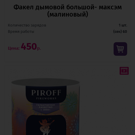
Факел дымовой большой- максэм
(малиновый)
Количество зарядов
1 шт.
Время pаботы
(сек) 60
450
Цена:
р.