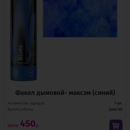
Факел дымовой- максэм (синий)
Количество зарядов
1 шт.
Время pаботы
(сек) 60
450
Цена:
р.