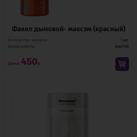
Факел дымовой- максэм (красный)
Количество зарядов
1 шт.
Время pаботы
(сек) 60
450
Цена:
р.