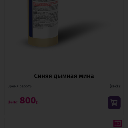
Синяя дымная мина
Время pаботы
(сек) 2
800
Цена:
р.