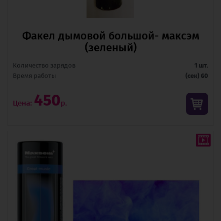
Факел дымовой большой- максэм
(зеленый)
Количество зарядов
1 шт.
Время pаботы
(сек) 60
450
Цена:
р.