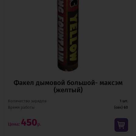
Факел дымовой большой- максэм
(желтый)
Количество зарядов
1 шт.
Время pаботы
(сек) 60
450
Цена:
р.