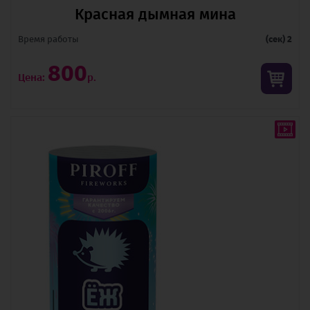
Красная дымная мина
Время pаботы
(сек) 2
800
Цена:
р.