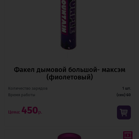
Факел дымовой большой- максэм
(фиолетовый)
Количество зарядов
1 шт.
Время pаботы
(сек) 60
450
Цена:
р.