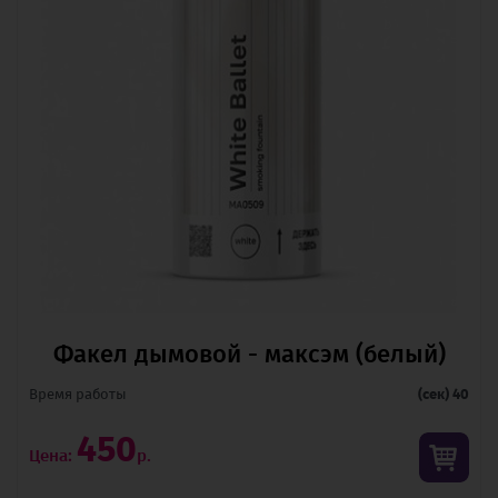
Факел дымовой - максэм (белый)
Время pаботы
(сек) 40
450
Цена:
р.