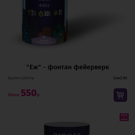
"Еж" - фонтан фейерверк
Время pаботы
(сек) 30
550
Цена:
р.